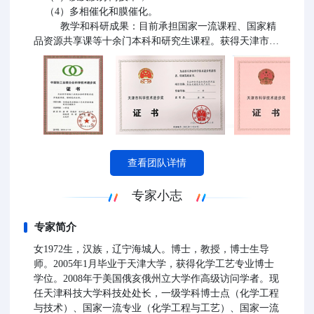
（4）多相催化和膜催化。
教学和科研成果：目前承担国家一流课程、国家精
品资源共享课等十余门本科和研究生课程。获得天津市科
技进步一等奖、天津市教学成果一等奖等多项科研、教学
成果奖励，主编教材5部、发表教改论文数十篇、指导学
生获国际国内奖励多项。目前承担国家重点研发计划专
项、国家自然科学基金重点项目等国家和省部级项目三十
余项，发表SCI论文上百篇。制定国家及行业标准6项，获
得授权专利十余项，其中PCT四项。获省部级科技进步一
等奖4项、天津市专利金奖1项。成果转化和应用：研究成
果在日本有限会社产兴中央亭、老挝开元矿业有限公司、
查看团队详情
中国石油天然气股份有限公司、中盐内蒙化工股份有限公
司、中海油能源发展股份有限公司、江苏苏盐井神股份有
专家小志
限公司、天津渤化化工集团、天津长芦海晶集团有限公
司、天津长芦汉沽盐场有限责任公司、大连盐化集团、广
专家简介
东盐业集团、福建盐业集团等多家国内外研究院及公司进
行了成果转化应用，承担横纵向科研项目80余项，到账经
女1972生，汉族，辽宁海城人。博士，教授，博士生导
费超4500万元，取得了良好经济社会效益。
师。2005年1月毕业于天津大学，获得化学工艺专业博士
学位。2008年于美国俄亥俄州立大学作高级访问学者。现
任天津科技大学科技处处长，一级学科博士点（化学工程
与技术）、国家一流专业（化学工程与工艺）、国家一流