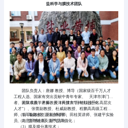
盐科学与膜技术团队
团队负责人：唐娜 教授、博导（国家级百千万人才
工程人选、国家有突出贡献中青年专家、 天津市津门学
者、天津市教学名师、天津科技大学科技处处长
团队成员：尹振教授（天津市“三年引进千名高层次
人才”）、张蕾副教授、杜威副教授、程鹏高高级工程
师、项军副教授、王松博讲师、田桂英讲师、张建平实验
（1）海卤水资源综合利用；
员、肖意明博士后 研究方向：
（2）盐与健康及盐产品高值化；
（3）膜及膜分离技术；