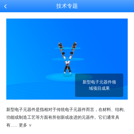
技术专题

新型电子元器件领
域项目成果
新型电子元器件是指相对于传统电子元器件而言，在材料、结构、
功能或制造工艺等方面有所创新或改进的元器件。它们通常具
有......
更多 ∨