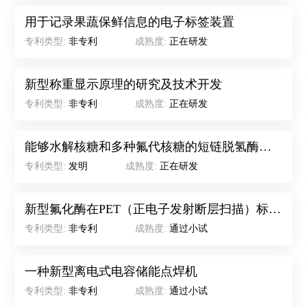
用于记录果蔬保鲜信息的电子标签装置
专利类型:
非专利
成熟度:
正在研发
新型称重显示原理的研究及技术开发
专利类型:
非专利
成熟度:
正在研发
能够水解核糖和多种氟代核糖的短链脱氢酶及应用
专利类型:
发明
成熟度:
正在研发
新型氟化酶在PET（正电子发射断层扫描）标记中的应用
专利类型:
非专利
成熟度:
通过小试
一种新型离电式电容储能点焊机
专利类型:
非专利
成熟度:
通过小试