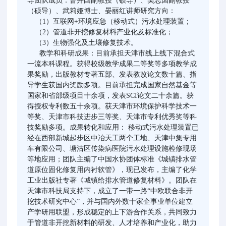
导团队成员：曹井国副教授（硕导）、吴志国副教授
（硕导）、武莉娅博士、晏丽红讲师研究方向：
（1）互联网+环境应急（移动式）污水处理装置；
（2）管道非开挖修复材料产业化及标准化；
（3）生物强化及土壤修复技术。
教学和科研成果：目前承担天津市线上线下混合式
一流本科课程。获得校级教学成果二等奖等多项教学成
果奖励，出版教材专著五部、发表教改论文数十篇、指
导学生获国内奖励多项。目前承担完成国家自然基金等
国家和省部级项目十余项，发表SCI论文二十余篇。获
得授权专利数五十余项。获天津市环境保护科学技术一
等奖、天津市科技进步三等奖、天津市专利优秀奖等科
技奖励多项。成果转化和应用： 移动式污水处理装置已
经在西部新城起步区中冶天工两个工地、天津中集专用
车有限公司、塘沽区传染病医院污水处理设施检修现场
等地应用；团队主编了中国水协团体标准《城镇排水管
道原位固化修复用内衬软管》，现已发布，主编了化学
工业出版社专著《城镇给排水管道修复材料》。团队在
天津市科技局支持下，成立了一带一路“中欧联合非开
挖技术研究中心”，并与国内外数十家企事业单位建立
产学研用联盟，形成稳定的上下游合作关系，共同致力
于管道非开挖新材料的研发、人才培养和产业化，助力