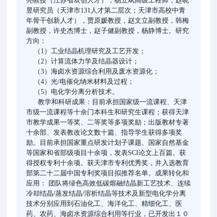
亮教授（江苏省双创人才），杨立斌高级工程师，赵晓
昱研究员（天津市131人才第二层次；天津市高校中青
年骨干创新人才），贾原媛教授，赵文立副教授，韩梅
副教授，许史杰博士，赵子健副教授，杨静博士。研究
方向：
（1）工业结晶机理研究及工艺开发；
（2）计算流体力学及结晶器设计；
（3）海卤水资源综合利用及废水资源化；
（4）光/电催化纳米材料及过程；
（5）电化学分离分析技术。
教学和科研成果：目前承担国家级一流课程、天津
市级一流课程等十余门本科生和研究生课程；获得天津
市教学成果一等奖、二等奖等多项奖励；出版教材专著
十余部、发表教改论文数十篇、指导学生获得多项奖
励。目前承担国家重点研发计划子课题、国家自然基金
等国家和省部级项目十余项，发表SCI论文上百篇。获
得授权专利十余项。获天津市专利优秀奖，并入选教育
部第二十二届中国专利奖项目拟推荐名单。成果转化和
应用： 团队将绿色高效低碳熔融结晶新工艺技术、连续
冷却结晶/蒸发结晶/溶析结晶等技术及新型电化学分离
技术分别应用到石油化工、海洋化工、精细化工、医
药、农药、海卤水资源综合利用等行业，已开发出１０